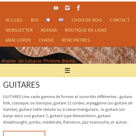
Passer
vers
le
ACCUEIL
BIO
CHOIX DE BOIS
CONTACT
contenu
NEWSLETTER
AGENDA
BOUTIQUE EN LIGNE
ANACCORDS
CHAISE
RENCONTRES
GUITARES
GUITARES Une vaste gamme de formes et sonorités différentes : guitare
folk, classique, ou baroque, guitare 12 cordes, arpeggione (ou guitare de
Gambe), guitare taille réduite ou à caisse triangulaire, Jo guitare (un
banjo dans une guitare !), guitare type Weissenborn, guitare
dreadnought, jumbo, médiévale, flamenco, jazz manouche, et autres…