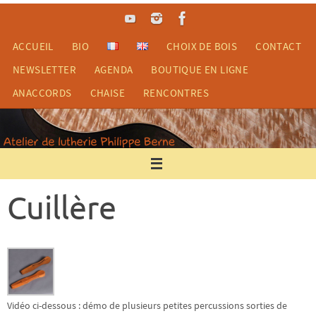
Passer
vers
le
ACCUEIL
BIO
CHOIX DE BOIS
CONTACT
contenu
NEWSLETTER
AGENDA
BOUTIQUE EN LIGNE
ANACCORDS
CHAISE
RENCONTRES
Cuillère
Vidéo ci-dessous : démo de plusieurs petites percussions sorties de