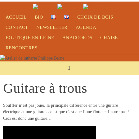
Passer
vers
ACCUEIL
BIO
CHOIX DE BOIS
le
contenu
CONTACT
NEWSLETTER
AGENDA
BOUTIQUE EN LIGNE
ANACCORDS
CHAISE
RENCONTRES
Guitare à trous
Souffler n’est pas jouer, la principale différence entre une guitare
électrique et une guitare acoustique c’est que l’une flotte et l’autre pas !
Ceci est donc une guitare…