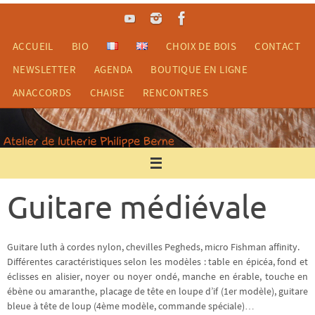
Passer
vers
le
ACCUEIL
BIO
CHOIX DE BOIS
CONTACT
contenu
NEWSLETTER
AGENDA
BOUTIQUE EN LIGNE
ANACCORDS
CHAISE
RENCONTRES
Guitare médiévale
Guitare luth à cordes nylon, chevilles Pegheds, micro Fishman affinity.
Différentes caractéristiques selon les modèles : table en épicéa, fond et
éclisses en alisier, noyer ou noyer ondé, manche en érable, touche en
ébène ou amaranthe, placage de tête en loupe d’if (1er modèle), guitare
bleue à tête de loup (4ème modèle, commande spéciale)…