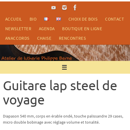
Passer
vers
le
ACCUEIL
BIO
CHOIX DE BOIS
CONTACT
contenu
NEWSLETTER
AGENDA
BOUTIQUE EN LIGNE
ANACCORDS
CHAISE
RENCONTRES
Guitare lap steel de
voyage
Diapason 540 mm, corps en érable ondé, touche palissandre 29 cases,
micro double bobinage avec réglage volume et tonalité.